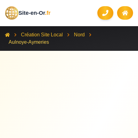
Site-en-Or
.fr
Création Site Local
Nord
Aulnoye-Aymeries
59620
Aulnoye-Aymeries