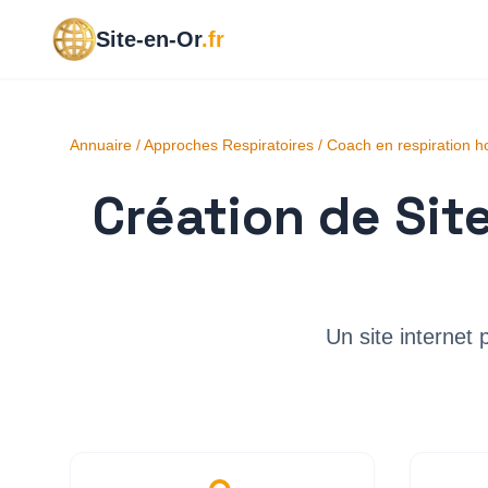
Site-en-Or
.fr
Annuaire
/
Approches Respiratoires
/
Coach en respiration h
Création de Sit
Un site internet 