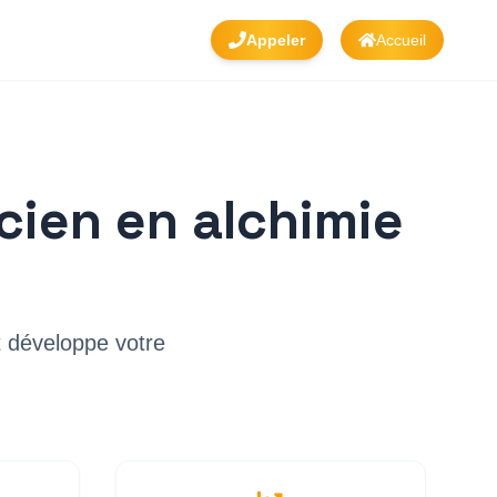
Appeler
Accueil
icien en alchimie
et développe votre